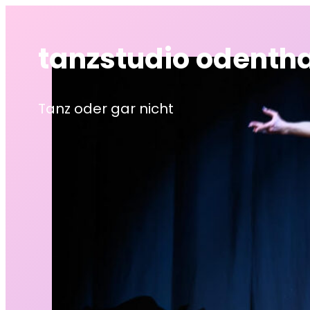
Zum
Inhalt
tanzstudio odentha
springen
Tanz oder gar nicht