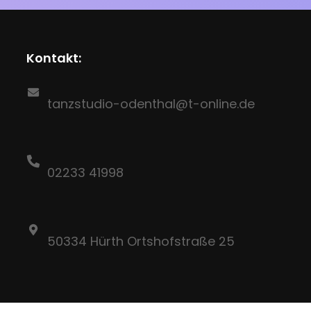
Kontakt:
tanzstudio-odenthal@t-online.de
02233 41998
50334 Hürth Ortshofstraße 25